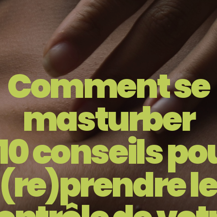
Comment se
masturber
 10 conseils po
(re)prendre l