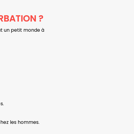
RBATION ?
out un petit monde à
cs.
 chez les hommes.