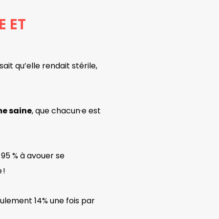
E ET
t qu’elle rendait stérile,
me saine
, que chacun·e est
 95 % à avouer se
 !
eulement 14% une fois par