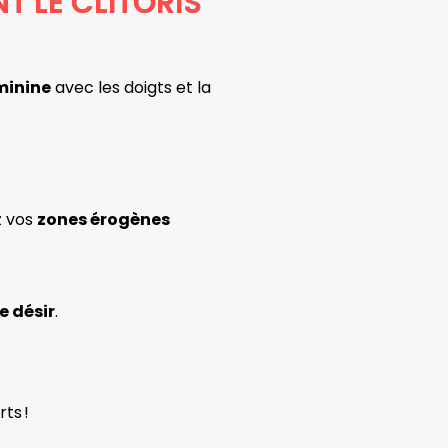
 LE CLITORIS
minine
avec les doigts et la
z vos
zones érogènes
e désir
.
rts !