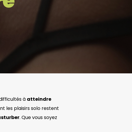
re
ifficultés à
atteindre
t les plaisirs solo restent
asturber
. Que vous soyez