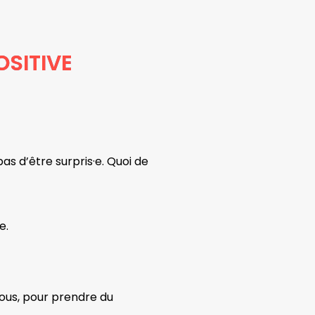
OSITIVE
…
as d’être surpris·e. Quoi de
re.
vous, pour prendre du