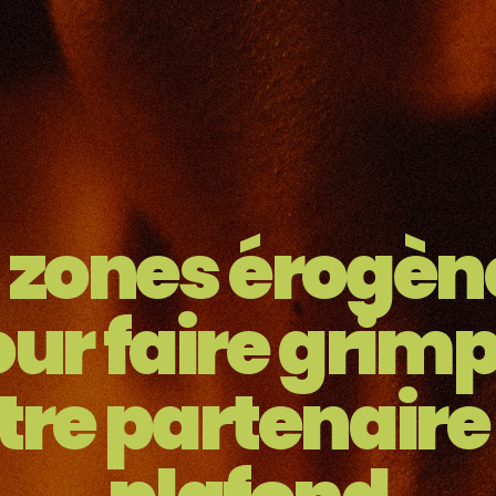
6 zones érogèn
ur faire grim
tre partenaire