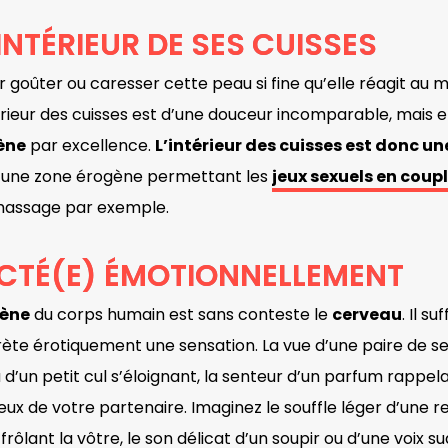
INTÉRIEUR DE SES CUISSES
 goûter ou caresser cette peau si fine qu’elle réagit au 
érieur des cuisses est d’une douceur incomparable, mais e
ène
par excellence.
L’intérieur des cuisses est donc un
st une zone érogène permettant les
jeux sexuels en coup
 massage par exemple.
CTÉ(E) ÉMOTIONNELLEMENT
gène
du corps humain est sans conteste le
cerveau
. Il s
rète érotiquement une sensation. La vue d’une paire de s
 d’un petit cul s’éloignant, la senteur d’un parfum rappe
ux de votre partenaire. Imaginez le souffle léger d’une re
rôlant la vôtre, le son délicat d’un soupir ou d’une voix s