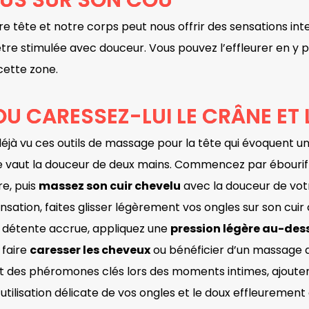
US SUR SON COU
tre tête et notre corps peut nous offrir des sensations int
être stimulée avec douceur. Vous pouvez l’effleurer en y 
 cette zone.
OU CARESSEZ-LUI LE CRÂNE ET
à vu ces outils de massage pour la tête qui évoquent un
ne vaut la douceur de deux mains. Commencez par ébourif
e, puis
massez son cuir chevelu
avec la douceur de vot
sensation, faites glisser légèrement vos ongles sur son cui
e détente accrue, appliquez une
pression légère au-des
 faire
caresser les cheveux
ou bénéficier d’un massage d
ant des phéromones clés lors des moments intimes, ajoute
’utilisation délicate de vos ongles et le doux effleurement