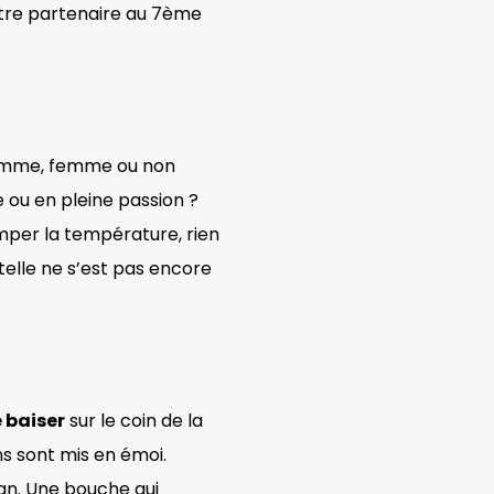
otre partenaire au 7ème
 Homme, femme ou non
e ou en pleine passion ?
imper la température, rien
telle ne s’est pas encore
 baiser
sur le coin de la
ns sont mis en émoi.
an. Une bouche qui