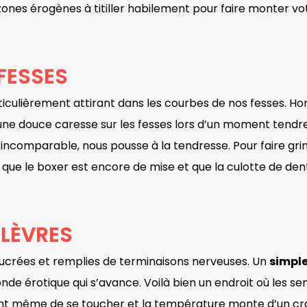
zones érogènes à titiller habilement pour faire monter v
FESSES
rticulièrement attirant dans les courbes de nos fesses.
à une douce caresse sur les fesses lors d’un moment tendr
 incomparable, nous pousse à la tendresse. Pour faire gr
 que le boxer est encore de mise et que la culotte de den
 LÈVRES
ucrées et remplies de terminaisons nerveuses. Un
simple
de érotique qui s’avance. Voilà bien un endroit où les se
nt même de se toucher et la température monte d’un cr