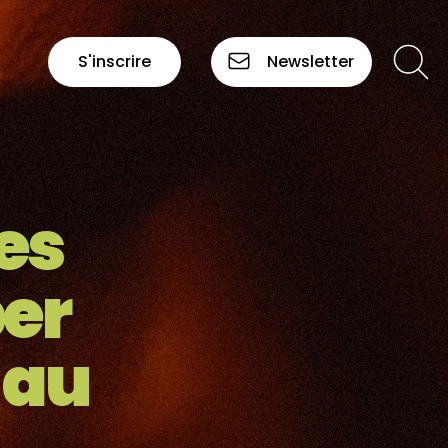
S'inscrire
Newsletter
es
per
 au