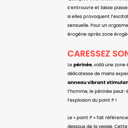
s’entrouvre et laisse passer
si elles provoquent l’excit
sensuelle. Pour un orgasme 
érogène après zone érogène
CARESSEZ SON
Le
périnée
, voilà une zone
délicatesse de mains expe
anneau vibrant stimulan
l’homme, le périnée peut-ê
l’explosion du point P !
Le « point P » fait référen
dessous de la vessie. Cett