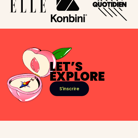
LET’S
EXPLORE
S'inscrire