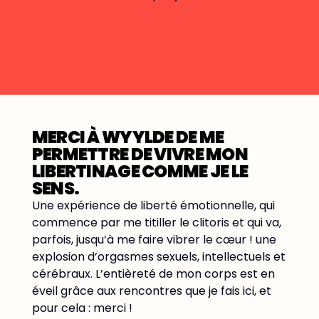
MERCI À WYYLDE DE ME
IL 
PERMETTRE DE VIVRE MON
RE
LIBERTINAGE COMME JE LE
Et fo
SENS.
10 ans
Une expérience de liberté émotionnelle, qui
coupl
commence par me titiller le clitoris et qui va,
avec 
parfois, jusqu’à me faire vibrer le cœur ! une
amis 
explosion d’orgasmes sexuels, intellectuels et
horiz
cérébraux. L’entièreté de mon corps est en
très 
éveil grâce aux rencontres que je fais ici, et
clubs
pour cela : merci !